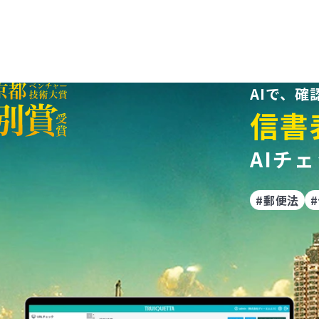
AIで、
信書
AIチ
#郵便法