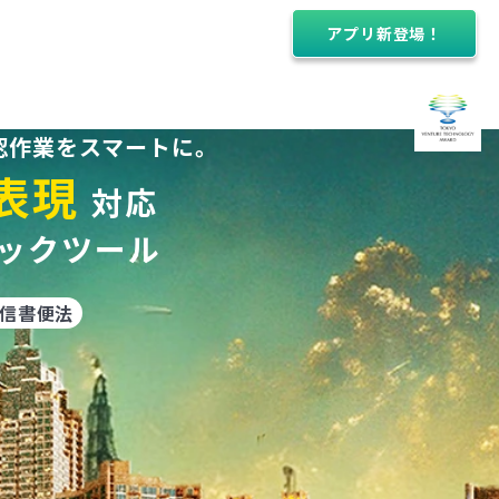
アプリ新登場！
確認作業をスマートに。
表現
対応
ェックツール
#信書便法