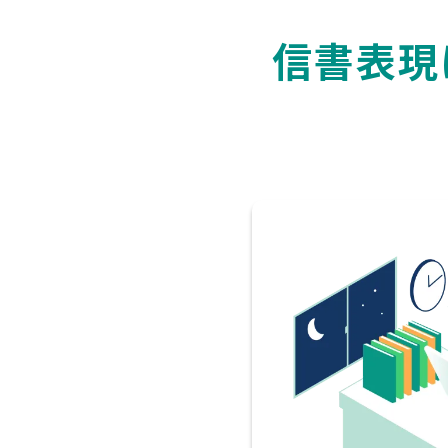
信
書
表
現