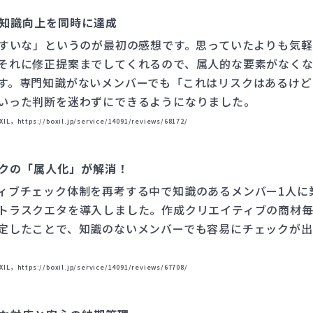
知識向上を同時に達成
やすいな」というのが最初の感想です。思っていたよりも気
それに修正提案までしてくれるので、属人的な要素がなくな
す。専門知識がないメンバーでも「これはリスクはあるけど
いった判断を迷わずにできるようになりました。
s://boxil.jp/service/14091/reviews/68172/
クの「属人化」が解消！
ィブチェック体制を再考する中で知識のあるメンバー1人に
トラスクエタを導入しました。作成クリエイティブの商材
定したことで、知識のないメンバーでも容易にチェックが
s://boxil.jp/service/14091/reviews/67708/