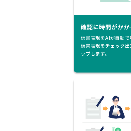
確認に時間がかか
信書表現をAIが自動
信書表現をチェック出
ップします。