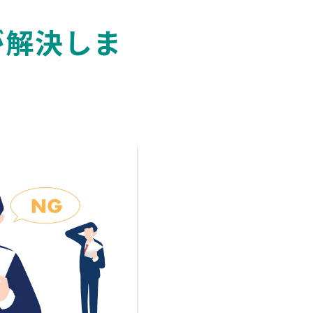
が
解
決
し
ま