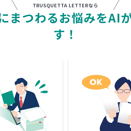
TRUSQUETTA LETTERなら
に
ま
つ
わ
る
お
悩
み
を
A
I
す
！