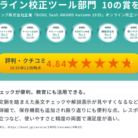
ライン校正ツール部門
10の賞
プ株式会社主催「BOXIL SaaS AWARD Autumn 2025」オンライン校
評判・クチコミ
4.84
2025年12月時点
チェックが便利。教育にも活用できる。
、文脈を踏まえた長文チェックや解説表示が見やすくなるな
詳細で、保存機能も追加され振り返りにも便利な点。レス
立つなど、使いやすさと精度の両面で満足度が高い。
s://boxil.jp/service/14091/reviews/68623/