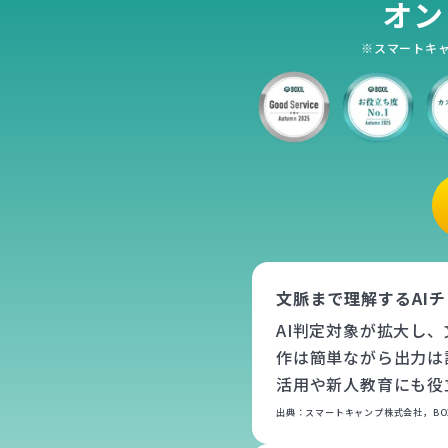
オン
※スマートキャン
文脈まで理解するAI
AI判定対象が拡大し
作は簡単ながら出力は
活用や新人教育にも役
出典：スマートキャンプ株式会社，BOXIL，http